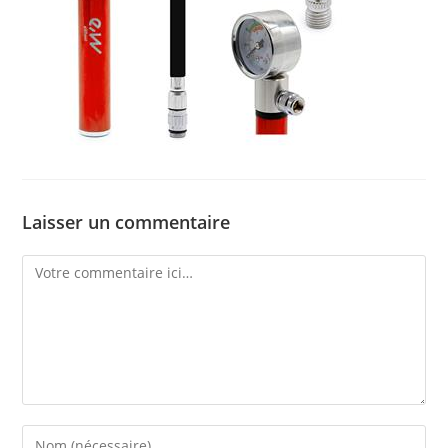
Laisser un commentaire
Comment
Enter