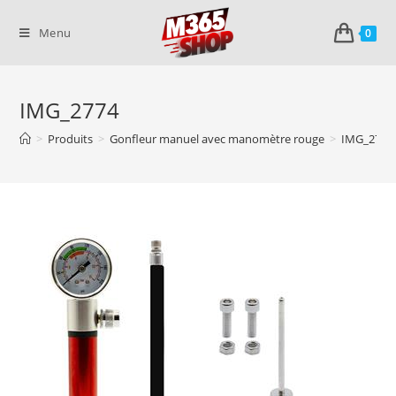
Skip
to
Menu
0
content
IMG_2774
>
Produits
>
Gonfleur manuel avec manomètre rouge
>
IMG_2774