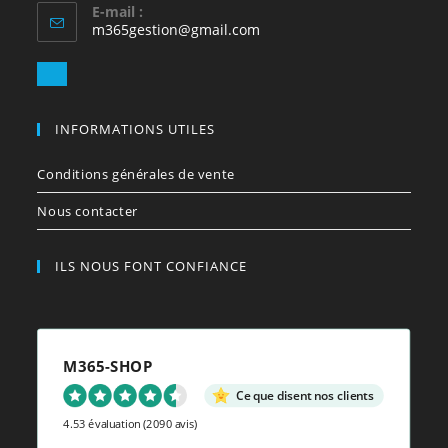
E-mail :
S’ouvre
m365gestion@gmail.com
dans
votre
S’ouvre
application
dans
votre
INFORMATIONS UTILES
application
Conditions générales de vente
Nous contacter
ILS NOUS FONT CONFIANCE
M365-SHOP
Ce que disent nos clients
4.53 évaluation
(2090 avis)