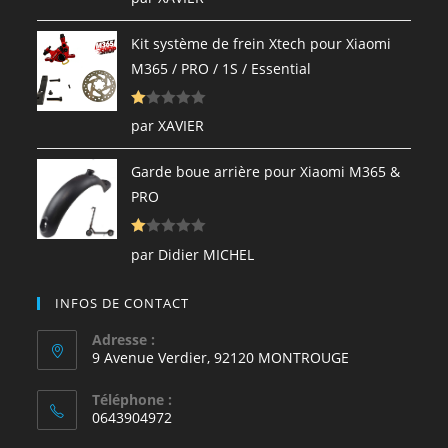
ot
e
Kit système de frein Xtech pour Xiaomi
1
M365 / PRO / 1S / Essential
s
ur
N
5
par XAVIER
ot
e
Garde boue arrière pour Xiaomi M365 &
1
PRO
s
ur
N
5
par Didier MICHEL
ot
e
INFOS DE CONTACT
1
s
Adresse :
9 Avenue Verdier, 92120 MONTROUGE
ur
5
Téléphone :
0643904972