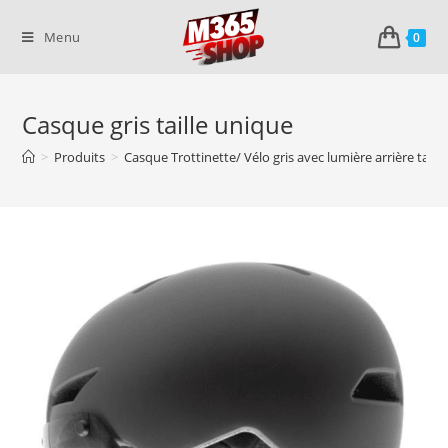
Skip
to
Menu
0
content
Casque gris taille unique
>
Produits
>
Casque Trottinette/ Vélo gris avec lumière arrière taille