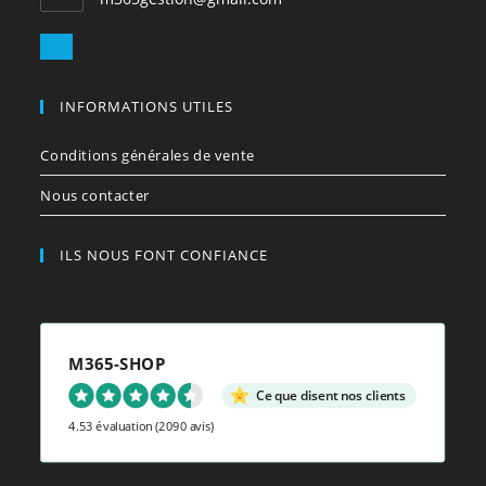
dans
votre
S’ouvre
application
dans
votre
INFORMATIONS UTILES
application
Conditions générales de vente
Nous contacter
ILS NOUS FONT CONFIANCE
M365-SHOP
Ce que disent nos clients
4.53 évaluation
(2090 avis)