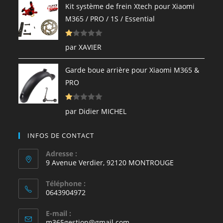
e
Kit système de frein Xtech pour Xiaomi
1
M365 / PRO / 1S / Essential
s
ur
N
5
par XAVIER
ot
e
Garde boue arrière pour Xiaomi M365 &
1
PRO
s
ur
N
5
par Didier MICHEL
ot
e
INFOS DE CONTACT
1
s
Adresse :
9 Avenue Verdier, 92120 MONTROUGE
ur
5
Téléphone :
0643904972
E-mail :
S’ouvre
m365gestion@gmail.com