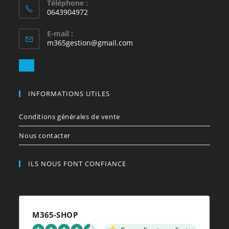
Téléphone :
0643904972
E-mail :
S’ouvre
m365gestion@gmail.com
dans
votre
S’ouvre
application
dans
votre
INFORMATIONS UTILES
application
Conditions générales de vente
Nous contacter
ILS NOUS FONT CONFIANCE
M365-SHOP