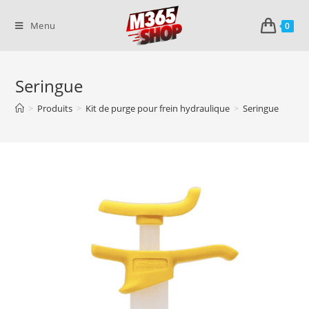
Skip
to
Menu
0
content
Seringue
>
Produits
>
Kit de purge pour frein hydraulique
>
Seringue