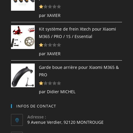
N
par XAVIER
ot
e
Kit système de frein Xtech pour Xiaomi
1
M365 / PRO / 1S / Essential
s
ur
N
5
par XAVIER
ot
e
Garde boue arrière pour Xiaomi M365 &
1
PRO
s
ur
N
5
par Didier MICHEL
ot
e
INFOS DE CONTACT
1
s
Adresse :
9 Avenue Verdier, 92120 MONTROUGE
ur
5