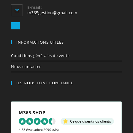
E-mail :
S’ouvre
m365gestion@gmail.com
dans
votre
S’ouvre
application
dans
votre
INFORMATIONS UTILES
application
Conditions générales de vente
Nous contacter
ILS NOUS FONT CONFIANCE
M365-SHOP
Ce que disent nos clients
4.53 évaluation
(2090 avis)