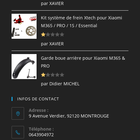
N
par XAVIER
ot
e
Kit système de frein Xtech pour Xiaomi
1
M365 / PRO / 1S / Essential
s
ur
N
5
par XAVIER
ot
e
Garde boue arrière pour Xiaomi M365 &
1
PRO
s
ur
N
5
par Didier MICHEL
ot
e
INFOS DE CONTACT
1
s
Adresse :
9 Avenue Verdier, 92120 MONTROUGE
ur
5
Téléphone :
0643904972