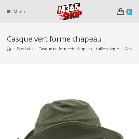
Skip
to
Menu
0
content
Casque vert forme chapeau
>
Produits
>
Casque en forme de chapeau – taille unique
>
Casque