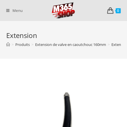
Skip
to
Menu
0
content
Extension
>
Produits
>
Extension de valve en caoutchouc 160mm
>
Extensio