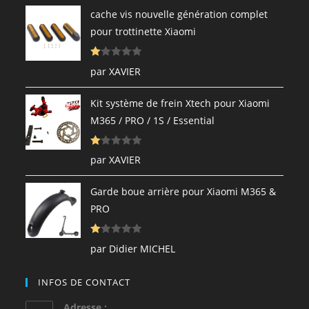
cache vis nouvelle génération complet
pour trottinette Xiaomi
N
par XAVIER
ot
e
Kit système de frein Xtech pour Xiaomi
1
M365 / PRO / 1S / Essential
s
ur
N
5
par XAVIER
ot
e
Garde boue arrière pour Xiaomi M365 &
1
PRO
s
ur
N
5
par Didier MICHEL
ot
e
INFOS DE CONTACT
1
s
Adresse :