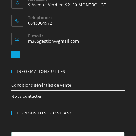
9 Avenue Verdier, 92120 MONTROUGE
ur
5
Téléphone :
0643904972
E-mail :
S’ouvre
m365gestion@gmail.com
dans
votre
S’ouvre
application
dans
votre
INFORMATIONS UTILES
application
Conditions générales de vente
Nous contacter
ILS NOUS FONT CONFIANCE