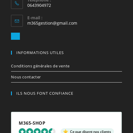
0643904972
E-mail :
S’ouvre
m365gestion@gmail.com
dans
votre
S’ouvre
application
dans
votre
INFORMATIONS UTILES
application
Conditions générales de vente
Nous contacter
ILS NOUS FONT CONFIANCE
M365-SHOP
Ce que disent nos clients