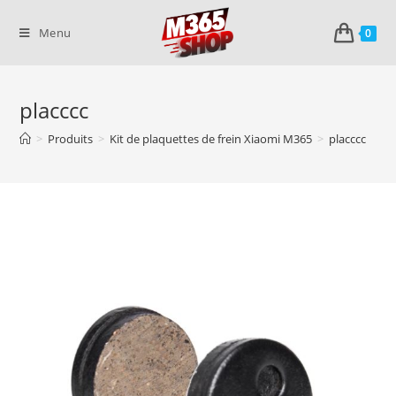
Skip
to
Menu
0
content
placccc
>
Produits
>
Kit de plaquettes de frein Xiaomi M365
>
placccc