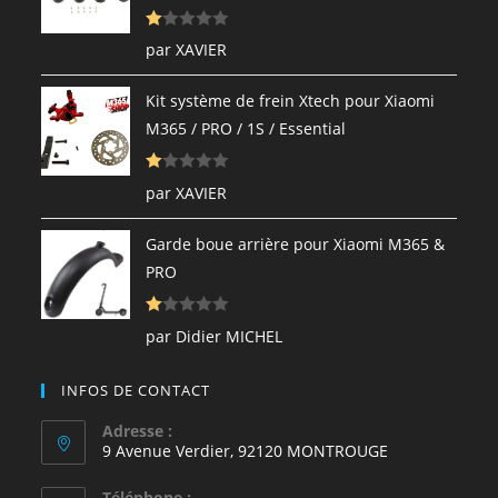
N
par XAVIER
ot
e
Kit système de frein Xtech pour Xiaomi
1
M365 / PRO / 1S / Essential
s
ur
N
5
par XAVIER
ot
e
Garde boue arrière pour Xiaomi M365 &
1
PRO
s
ur
N
5
par Didier MICHEL
ot
e
INFOS DE CONTACT
1
s
Adresse :
9 Avenue Verdier, 92120 MONTROUGE
ur
5
Téléphone :