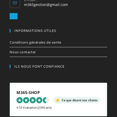
S’ouvre
m365gestion@gmail.com
dans
votre
S’ouvre
application
dans
votre
INFORMATIONS UTILES
application
Conditions générales de vente
Nous contacter
ILS NOUS FONT CONFIANCE
M365-SHOP
Ce que disent nos clients
4.53 évaluation
(2090 avis)