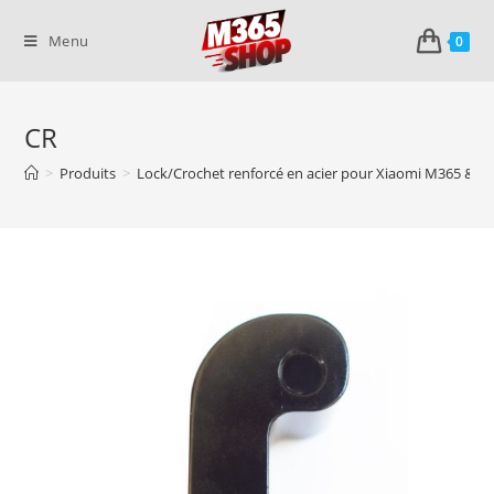
Skip
to
Menu
0
content
CR
>
Produits
>
Lock/Crochet renforcé en acier pour Xiaomi M365 & P