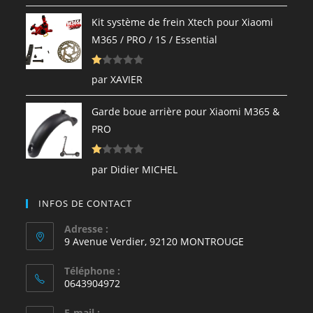
e
Kit système de frein Xtech pour Xiaomi
1
M365 / PRO / 1S / Essential
s
ur
N
5
par XAVIER
ot
e
Garde boue arrière pour Xiaomi M365 &
1
PRO
s
ur
N
5
par Didier MICHEL
ot
e
INFOS DE CONTACT
1
s
Adresse :
9 Avenue Verdier, 92120 MONTROUGE
ur
5
Téléphone :
0643904972
E-mail :