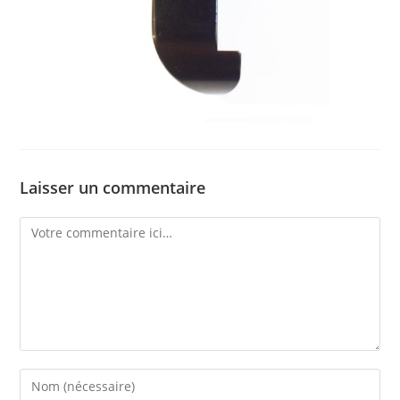
Laisser un commentaire
Comment
Enter