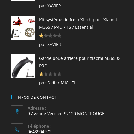
N
par XAVIER
ot
e
Kit système de frein Xtech pour Xiaomi
1
M365 / PRO / 1S / Essential
s
ur
N
5
par XAVIER
ot
e
Garde boue arrière pour Xiaomi M365 &
1
PRO
s
ur
N
5
par Didier MICHEL
ot
e
INFOS DE CONTACT
1
s
Adresse :
9 Avenue Verdier, 92120 MONTROUGE
ur
5
Téléphone :
0643904972