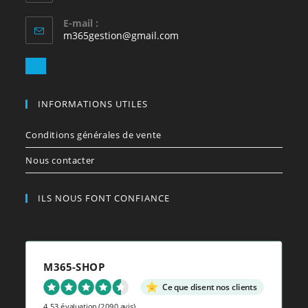
E-mail :
S’ouvre
m365gestion@gmail.com
dans
votre
S’ouvre
application
dans
votre
INFORMATIONS UTILES
application
Conditions générales de vente
Nous contacter
ILS NOUS FONT CONFIANCE
M365-SHOP
Ce que disent nos clients
4.53 évaluation
(2090 avis)