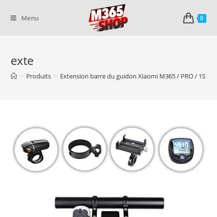
Skip
to
Menu
0
content
exte
>
Produits
>
Extension barre du guidon Xiaomi M365 / PRO / 1S / Es