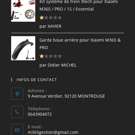
Kit système de frein Xtech pour Xiaomi
1
M365 / PRO / 1S / Essential
s
ur
N
5
par XAVIER
ot
e
Garde boue arrière pour Xiaomi M365 &
1
PRO
s
ur
N
5
par Didier MICHEL
ot
e
INFOS DE CONTACT
1
s
Adresse :
9 Avenue Verdier, 92120 MONTROUGE
ur
5
Téléphone :
0643904972
E-mail :
S’ouvre
m365gestion@gmail.com