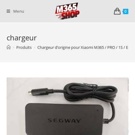
Skip
to
Menu
0
content
chargeur
>
Produits
>
Chargeur d’origine pour Xiaomi M365 / PRO / 1S / Essen