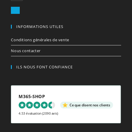
dans
votre
S’ouvre
application
dans
votre
INFORMATIONS UTILES
application
Conditions générales de vente
Nous contacter
ILS NOUS FONT CONFIANCE
M365-SHOP
Ce que disent nos clients
4.53 évaluation
(2090 avis)