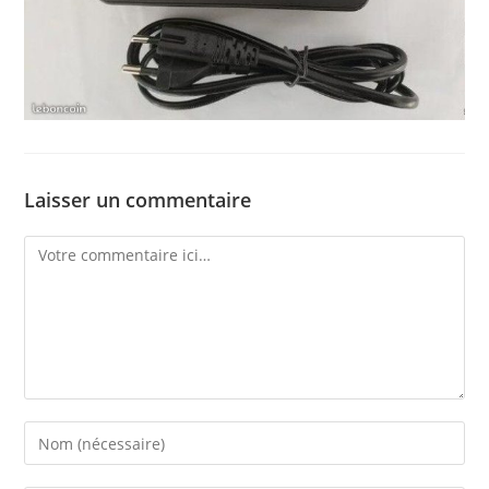
Laisser un commentaire
Comment
Enter
your
name