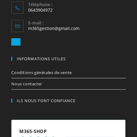
Téléphone :
0643904972
E-mail :
S’ouvre
m365gestion@gmail.com
dans
votre
S’ouvre
application
dans
votre
INFORMATIONS UTILES
application
Conditions générales de vente
Nous contacter
ILS NOUS FONT CONFIANCE
M365-SHOP