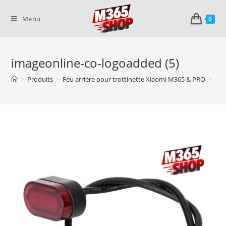
Skip
to
Menu
0
content
imageonline-co-logoadded (5)
>
Produits
>
Feu arrière pour trottinette Xiaomi M365 & PRO
>
ima