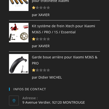
pour trottinette Xiaomi
N
par XAVIER
ot
e
Kit système de frein Xtech pour Xiaomi
1
M365 / PRO / 1S / Essential
s
ur
N
5
par XAVIER
ot
e
Garde boue arrière pour Xiaomi M365 &
1
PRO
s
ur
N
5
par Didier MICHEL
ot
e
INFOS DE CONTACT
1
s
Adresse :
9 Avenue Verdier, 92120 MONTROUGE
ur
5