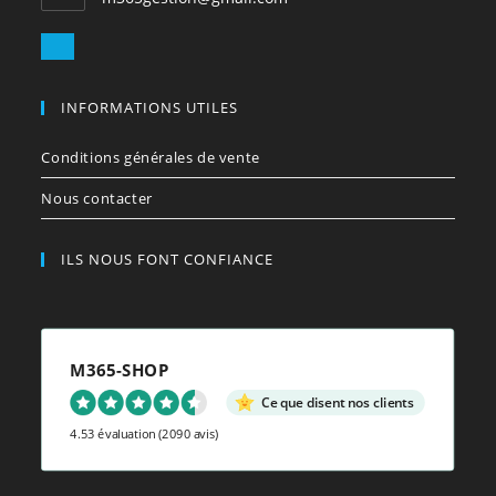
dans
votre
S’ouvre
application
dans
votre
INFORMATIONS UTILES
application
Conditions générales de vente
Nous contacter
ILS NOUS FONT CONFIANCE
M365-SHOP
Ce que disent nos clients
4.53 évaluation
(2090 avis)