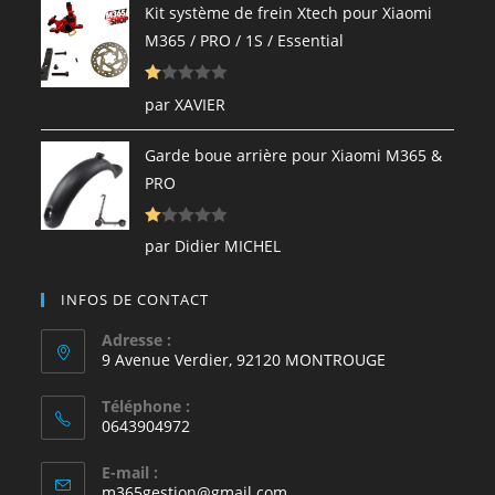
e
Kit système de frein Xtech pour Xiaomi
1
M365 / PRO / 1S / Essential
s
ur
N
5
par XAVIER
ot
e
Garde boue arrière pour Xiaomi M365 &
1
PRO
s
ur
N
5
par Didier MICHEL
ot
e
INFOS DE CONTACT
1
s
Adresse :
9 Avenue Verdier, 92120 MONTROUGE
ur
5
Téléphone :
0643904972
E-mail :
S’ouvre
m365gestion@gmail.com