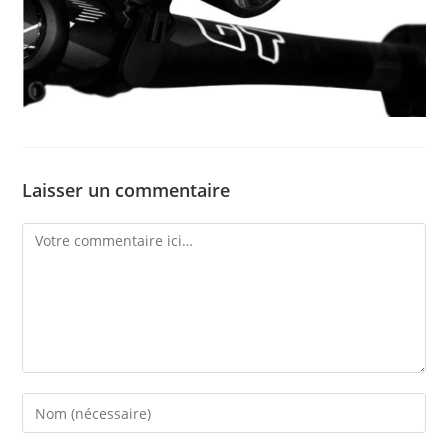
Laisser un commentaire
Comment
Enter
your