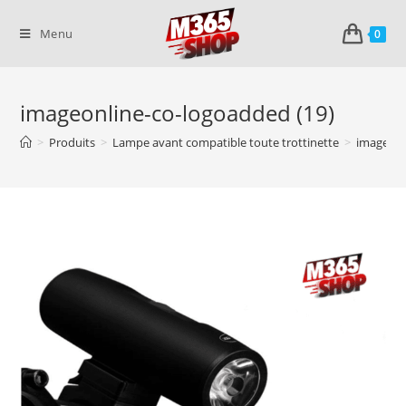
Skip
to
Menu
0
content
imageonline-co-logoadded (19)
>
Produits
>
Lampe avant compatible toute trottinette
>
imageonl