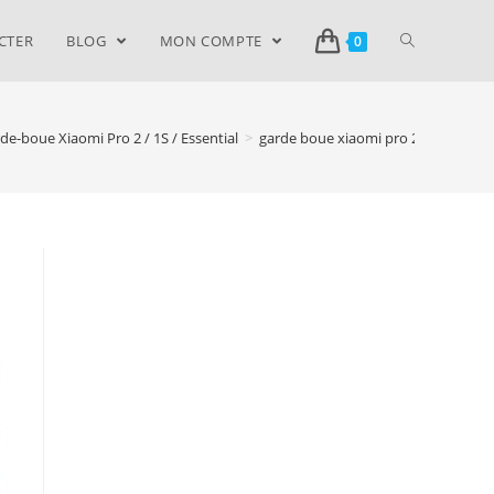
CTER
BLOG
MON COMPTE
0
e-boue Xiaomi Pro 2 / 1S / Essential
>
garde boue xiaomi pro 2 1s essentia