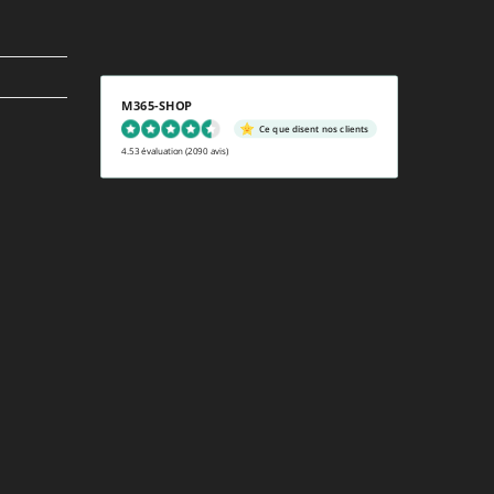
M365-SHOP
Ce que disent nos clients
4.53 évaluation
(2090 avis)