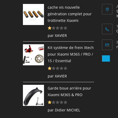
cache vis nouvelle
génération complet pour
trottinette Xiaomi
N
par XAVIER
ot
e
Kit système de frein Xtech
1
pour Xiaomi M365 / PRO /
s
S’ou
1S / Essential
ur
dan
5
votr
N
par XAVIER
appl
ot
e
Garde boue arrière pour
1
Xiaomi M365 & PRO
s
ur
N
5
par Didier MICHEL
ot