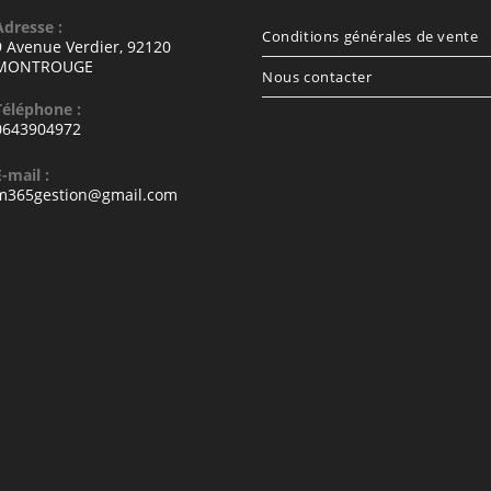
Adresse :
Conditions générales de vente
9 Avenue Verdier, 92120
MONTROUGE
Nous contacter
Téléphone :
0643904972
E-mail :
S’ouvre
m365gestion@gmail.com
dans
votre
vre
application
s
e
ication