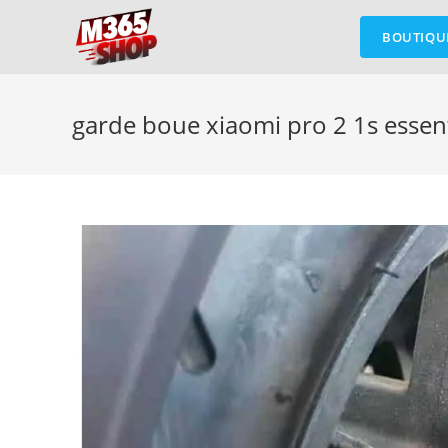
Skip
to
BOUTIQU
content
garde boue xiaomi pro 2 1s essent