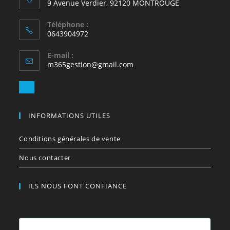
9 Avenue Verdier, 92120 MONTROUGE
ur
5
Téléphone :
0643904972
E-mail :
S’ouvre
m365gestion@gmail.com
dans
votre
S’ouvre
application
dans
votre
INFORMATIONS UTILES
application
Conditions générales de vente
Nous contacter
ILS NOUS FONT CONFIANCE