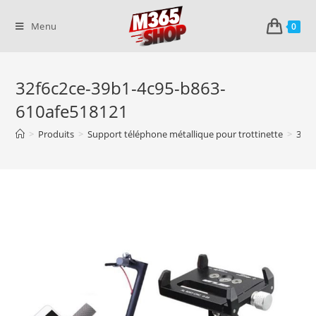
Skip
to
Menu
0
content
32f6c2ce-39b1-4c95-b863-
610afe518121
>
Produits
>
Support téléphone métallique pour trottinette
>
32f6