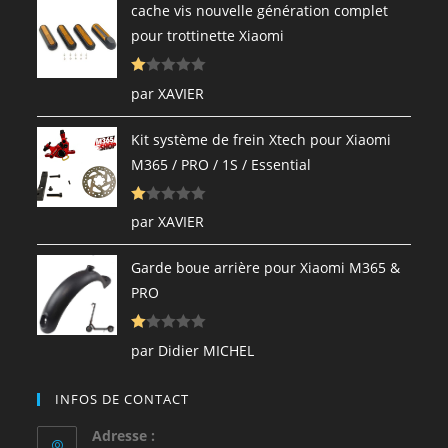
cache vis nouvelle génération complet
pour trottinette Xiaomi
N
par XAVIER
ot
e
Kit système de frein Xtech pour Xiaomi
1
M365 / PRO / 1S / Essential
s
ur
N
5
par XAVIER
ot
e
Garde boue arrière pour Xiaomi M365 &
1
PRO
s
ur
N
5
par Didier MICHEL
ot
e
INFOS DE CONTACT
1
s
Adresse :