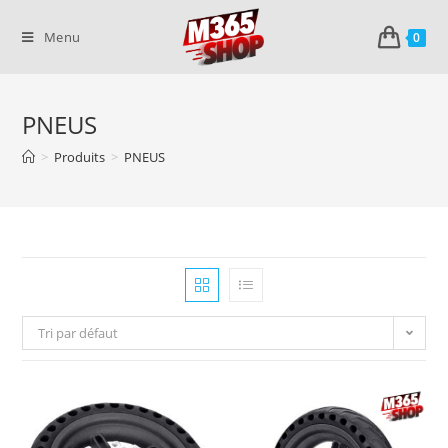
Skip
to
Menu
0
content
PNEUS
>
Produits
>
PNEUS
Tri par défaut