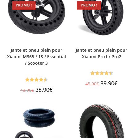
PROMO !
PROMO !
Jante et pneu plein pour
Jante et pneu plein pour
Xiaomi M365 / 1S / Essential
Xiaomi Pro1 / Pro2
/ Scooter 3
Note
4.53
Le
Le
39.90
€
45.90
€
prix
prix
Note
4.53
sur 5
Le
Le
38.90
€
43.90
€
initial
actuel
prix
prix
sur 5
était :
est :
initial
actuel
45.90€.
39.90€.
était :
est :
43.90€.
38.90€.