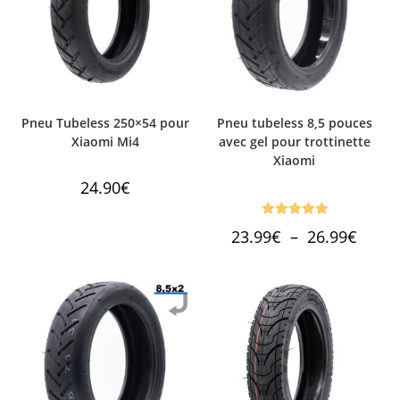
Pneu Tubeless 250×54 pour
Pneu tubeless 8,5 pouces
Xiaomi Mi4
avec gel pour trottinette
Xiaomi
24.90
€
Note
5.00
Plage
23.99
€
–
26.99
€
de
sur 5
prix :
23.99€
à
26.99€