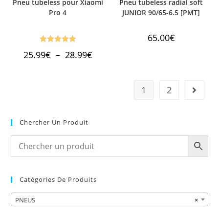
Pneu tubeless pour Xiaomi
Pneu tubeless radial soft
Pro 4
JUNIOR 90/65-6.5 [PMT]
65.00
€
Note
5.00
Plage
25.99
€
–
28.99
€
de
sur 5
prix :
25.99€
à
28.99€
1
2
Chercher Un Produit
Catégories De Produits
PNEUS
×