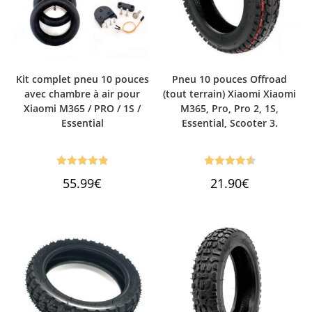
Kit complet pneu 10 pouces
Pneu 10 pouces Offroad
avec chambre à air pour
(tout terrain) Xiaomi Xiaomi
Xiaomi M365 / PRO / 1S /
M365, Pro, Pro 2, 1S,
Essential
Essential, Scooter 3.
Note
4.88
Note
4.60
55.99
€
21.90
€
sur 5
sur 5