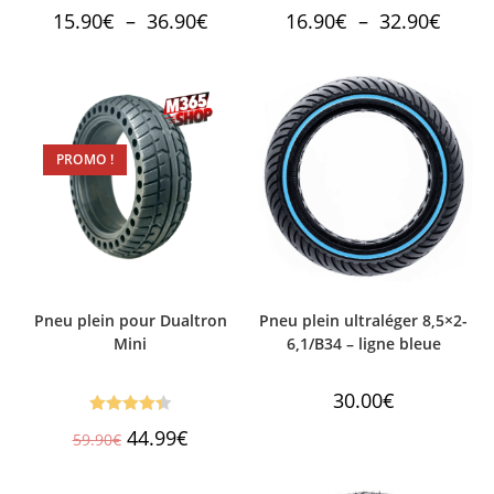
Note
4.40
Note
4.63
Plage
Plage
15.90
€
–
36.90
€
16.90
€
–
32.90
€
de
de
sur 5
sur 5
prix :
prix :
15.90€
16.90€
à
à
36.90€
32.90€
PROMO !
Pneu plein pour Dualtron
Pneu plein ultraléger 8,5×2-
Mini
6,1/B34 – ligne bleue
30.00
€
Note
4.38
Le
Le
44.99
€
59.90
€
prix
prix
sur 5
initial
actuel
était :
est :