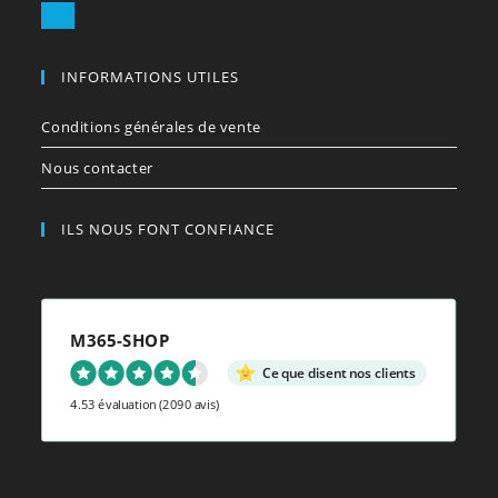
votre
S’ouvre
application
dans
votre
INFORMATIONS UTILES
application
Conditions générales de vente
Nous contacter
ILS NOUS FONT CONFIANCE
M365-SHOP
Ce que disent nos clients
4.53 évaluation
(2090 avis)