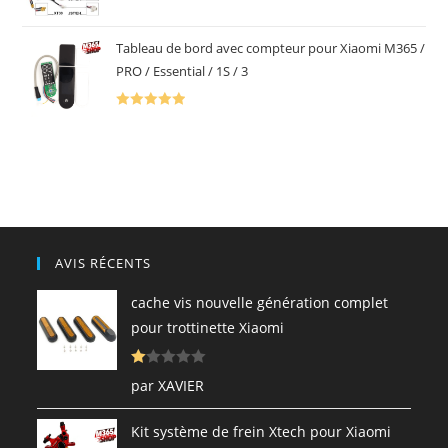
par Bernard POITOUX
ur
5
5
Tableau de bord avec compteur pour Xiaomi M365 /
PRO / Essential / 1S / 3
Note
5
sur
par Kyrylo Lymarenko
5
AVIS RÉCENTS
cache vis nouvelle génération complet
pour trottinette Xiaomi
N
par XAVIER
ot
e
Kit système de frein Xtech pour Xiaomi
1