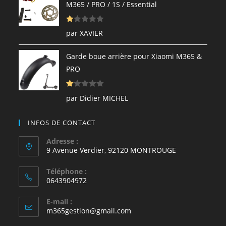
M365 / PRO / 1S / Essential
s
ur
N
5
par XAVIER
ot
e
Garde boue arrière pour Xiaomi M365 &
1
PRO
s
ur
N
5
par Didier MICHEL
ot
e
INFOS DE CONTACT
1
s
Adresse :
9 Avenue Verdier, 92120 MONTROUGE
ur
5
Téléphone :
0643904972
E-mail :
S’ouvre
m365gestion@gmail.com
dans