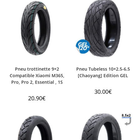
59.90€.
44.99€.
Pneu trottinette 9×2
Pneu Tubeless 10×2.5-6.5
Compatible Xiaomi M365,
[Chaoyang] Edition GEL
Pro, Pro 2, Essential , 1S
30.00
€
20.90
€