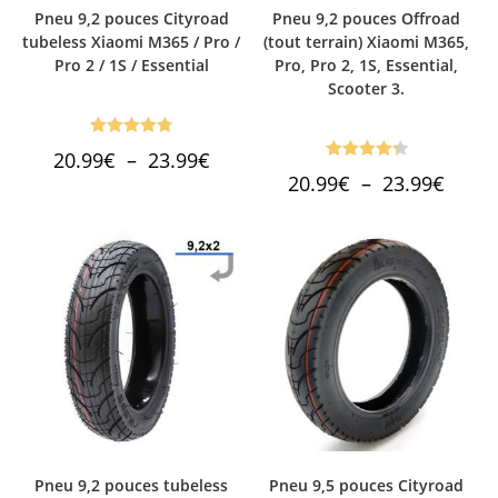
Pneu 9,2 pouces Cityroad
Pneu 9,2 pouces Offroad
tubeless Xiaomi M365 / Pro /
(tout terrain) Xiaomi M365,
Pro 2 / 1S / Essential
Pro, Pro 2, 1S, Essential,
Scooter 3.
Note
4.80
Plage
20.99
€
–
23.99
€
de
Note
4.33
sur 5
Plage
20.99
€
–
23.99
€
prix :
de
sur 5
20.99€
prix :
à
20.99€
23.99€
à
23.99€
Pneu 9,2 pouces tubeless
Pneu 9,5 pouces Cityroad