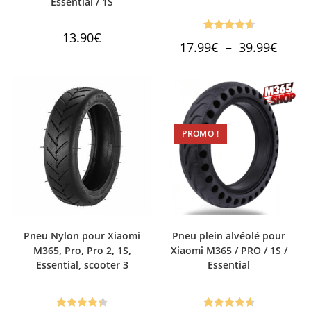
Essential / 1S
13.90
€
Note
4.59
Plage
17.99
€
–
39.99
€
de
sur 5
prix :
17.99€
à
39.99€
PROMO !
Pneu Nylon pour Xiaomi
Pneu plein alvéolé pour
M365, Pro, Pro 2, 1S,
Xiaomi M365 / PRO / 1S /
Essential, scooter 3
Essential