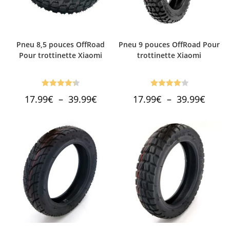
Pneu 8,5 pouces OffRoad
Pneu 9 pouces OffRoad Pour
Pour trottinette Xiaomi
trottinette Xiaomi
Note
4.28
Note
4.10
Plage
Plage
17.99
€
–
39.99
€
17.99
€
–
39.99
€
de
de
sur 5
sur 5
prix :
prix :
17.99€
17.99€
à
à
39.99€
39.99€