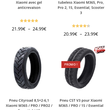
Xiaomi avec gel
tubeless Xiaomi M365, Pro,
anticrevaison
Pro 2, 1S, Essential, Scooter
3
Note
5.00
Plage
21.99
€
–
24.99
€
de
Note
4.43
sur 5
Plage
20.99
€
–
23.99
€
prix :
de
sur 5
21.99€
prix :
à
20.99€
24.99€
à
23.99€
PROMO !
Pneu Cityroad 8,5×2-6,1
Pneu CST V3 pour Xiaomi
Xiaomi M365 / PRO / PRO2 /
M365 / PRO / 1S / Essential