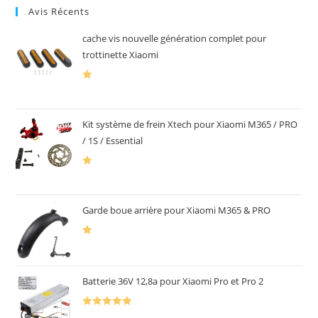
Avis Récents
cache vis nouvelle génération complet pour
trottinette Xiaomi
N
par XAVIER
ot
e
Kit système de frein Xtech pour Xiaomi M365 / PRO
1
/ 1S / Essential
s
ur
N
par XAVIER
5
ot
e
Garde boue arrière pour Xiaomi M365 & PRO
1
s
N
par Didier MICHEL
ur
ot
5
e
Batterie 36V 12,8a pour Xiaomi Pro et Pro 2
1
s
Note
5
sur