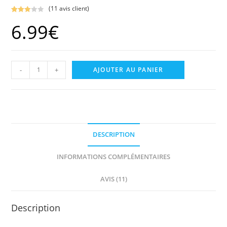
(
11
avis client)
Noté
11
6.99
€
3.00
sur 5
basé
sur
quantité
notation
-
+
AJOUTER AU PANIER
s
de
client
Capuchon
rouge
aimanté
protection
DESCRIPTION
charge
Xiaomi
INFORMATIONS COMPLÉMENTAIRES
Pro
AVIS (11)
/
Essential
/
Description
1S