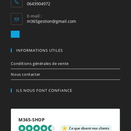
0643904972
E-mail :
S’ouvre
m365gestion@gmail.com
dans
votre
S’ouvre
application
dans
votre
INFORMATIONS UTILES
application
Conditions générales de vente
Nous contacter
ILS NOUS FONT CONFIANCE
M365-SHOP
Ce que disent nos clients