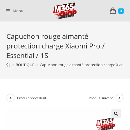
Skip
to
Menu
0
content
Capuchon rouge aimanté
protection charge Xiaomi Pro /
Essential / 1S
>
BOUTIQUE
>
Capuchon rouge aimanté protection charge Xiaomi Pr
Produit précédent
Produit suivant