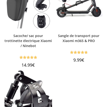
Sacoche/ sac pour
Sangle de transport pour
trottinette électrique Xiaomi
Xiaomi m365 & PRO
/ Ninebot
Note
4.88
9.99
€
Note
5.00
sur 5
14.99
€
sur 5