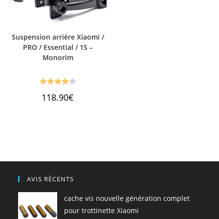
Suspension arrière Xiaomi /
PRO / Essential / 1S –
Monorim
Note
4.25
118.90
€
sur 5
AVIS RÉCENTS
cache vis nouvelle génération complet
pour trottinette Xiaomi