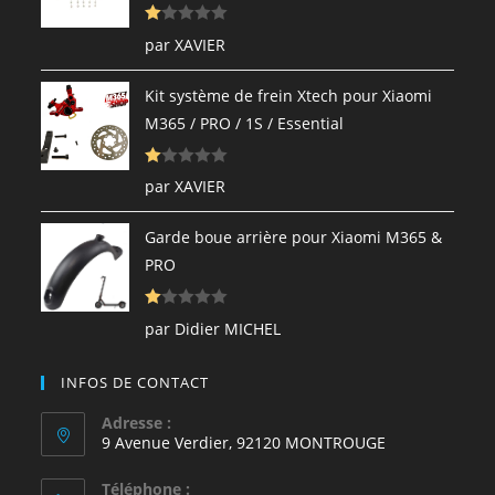
N
par XAVIER
ot
e
Kit système de frein Xtech pour Xiaomi
1
M365 / PRO / 1S / Essential
s
ur
N
5
par XAVIER
ot
e
Garde boue arrière pour Xiaomi M365 &
1
PRO
s
ur
N
5
par Didier MICHEL
ot
e
INFOS DE CONTACT
1
s
Adresse :
9 Avenue Verdier, 92120 MONTROUGE
ur
5
Téléphone :