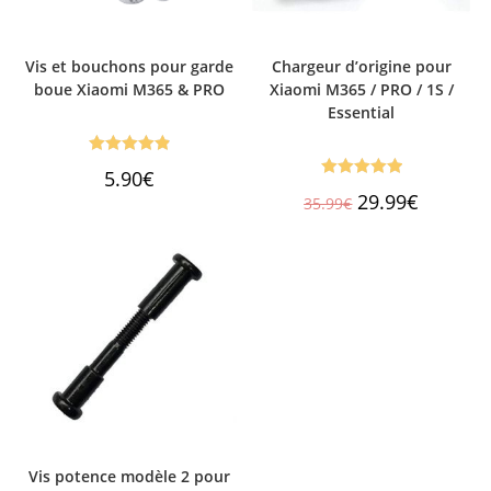
Vis et bouchons pour garde
Chargeur d’origine pour
boue Xiaomi M365 & PRO
Xiaomi M365 / PRO / 1S /
Essential
Note
4.92
5.90
€
Note
5.00
sur 5
Le
Le
29.99
€
35.99
€
prix
prix
sur 5
initial
actuel
était :
est :
35.99€.
29.99€.
Vis potence modèle 2 pour