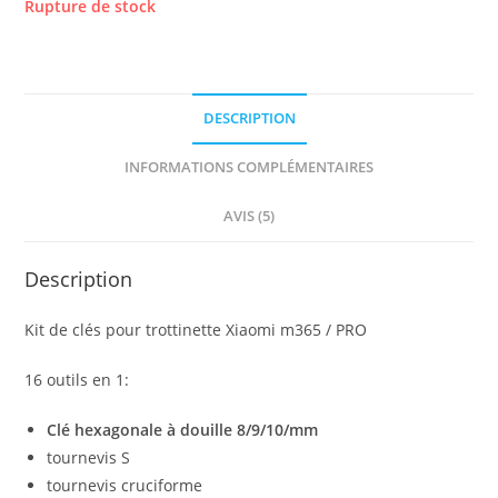
prix
prix
notations
Rupture de stock
client
initial
actuel
était :
est :
15.99€.
11.00€.
DESCRIPTION
INFORMATIONS COMPLÉMENTAIRES
AVIS (5)
Description
Kit de clés pour trottinette Xiaomi m365 / PRO
16 outils en 1:
Clé hexagonale à douille 8/9/10/mm
tournevis S
tournevis cruciforme