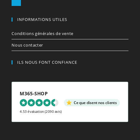
S’ouvre
application
dans
votre
INFORMATIONS UTILES
application
Conditions générales de vente
Nous contacter
ILS NOUS FONT CONFIANCE
M365-SHOP
Ce que disent nos clients
4.53 évaluation
(2090 avis)