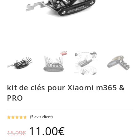
kit de clés pour Xiaomi m365 &
PRO
(
5
avis client)
Noté
5
4.80
11.00
€
sur 5
Le
Le
15.99
€
basé sur