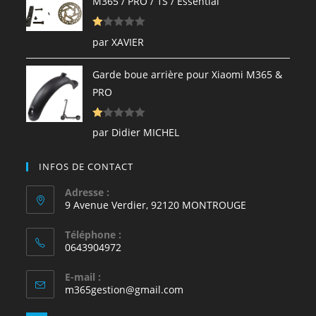
M365 / PRO / 1S / Essential
s
ur
N
5
par XAVIER
ot
e
Garde boue arrière pour Xiaomi M365 &
1
PRO
s
ur
N
5
par Didier MICHEL
ot
e
INFOS DE CONTACT
1
s
Adresse :
9 Avenue Verdier, 92120 MONTROUGE
ur
5
Téléphone :
0643904972
E-mail :
S’ouvre
m365gestion@gmail.com
dans
votre