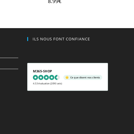
8.99
€
sur 5
ILS NOUS FONT CONFIANCE
M365-SHOP
Ce que disent nos clients
4.53 évaluation
(2090 avis)