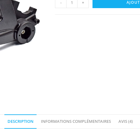
quantité
client
-
+
AJOUT
de
Suspension
arrière
Xiaomi
/
PRO
/
Essential
/
1S
-
Monorim
DESCRIPTION
INFORMATIONS COMPLÉMENTAIRES
AVIS (4)