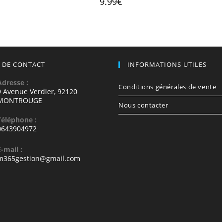
9.99
€
sur 5
 DE CONTACT
INFORMATIONS UTILES
Adresse :
Conditions générales de vente
9 Avenue Verdier, 92120
MONTROUGE
Nous contacter
Téléphone :
0643904972
E-mail :
S’ouvre
m365gestion@gmail.com
dans
votre
vre
application
s
e
ication