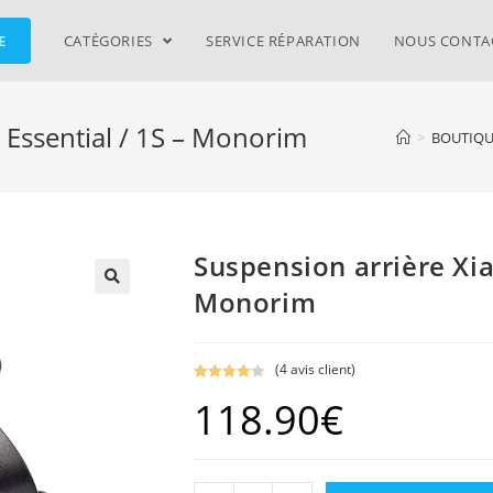
E
CATÉGORIES
SERVICE RÉPARATION
NOUS CONTA
 Essential / 1S – Monorim
>
BOUTIQU
Suspension arrière Xia
Monorim
(
4
avis client)
Noté
4
4.25
118.90
€
sur 5
basé
sur
notations