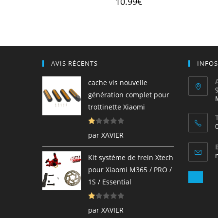
10.99
€
sur 5
AVIS RÉCENTS
INFOS
cache vis nouvelle
génération complet pour
trottinette Xiaomi
N
par XAVIER
ot
e
Kit système de frein Xtech
1
pour Xiaomi M365 / PRO /
s
S’ou
1S / Essential
ur
dan
5
votr
N
par XAVIER
appl
ot