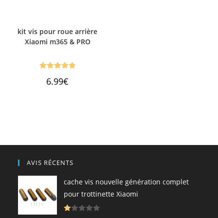
kit vis pour roue arrière
Xiaomi m365 & PRO
Note
5.00
6.99
€
sur 5
AVIS RÉCENTS
cache vis nouvelle génération complet
pour trottinette Xiaomi