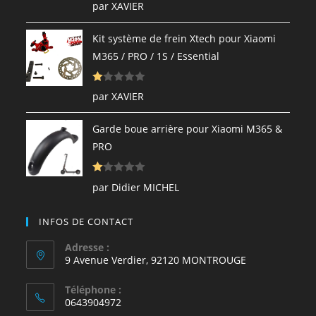
N
par XAVIER
ot
e
Kit système de frein Xtech pour Xiaomi
1
M365 / PRO / 1S / Essential
s
ur
N
5
par XAVIER
ot
e
Garde boue arrière pour Xiaomi M365 &
1
PRO
s
ur
N
5
par Didier MICHEL
ot
e
INFOS DE CONTACT
1
s
Adresse :
9 Avenue Verdier, 92120 MONTROUGE
ur
5
Téléphone :
0643904972