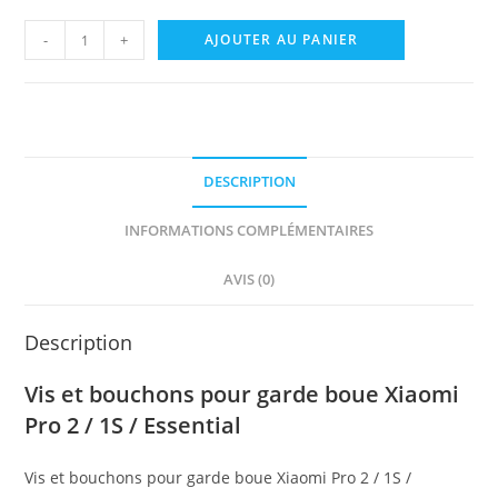
quantité
-
+
AJOUTER AU PANIER
de
Vis
et
bouchons
pour
DESCRIPTION
garde
boue
INFORMATIONS COMPLÉMENTAIRES
Xiaomi
AVIS (0)
Pro
2
/
Description
1S
Vis et bouchons pour garde boue Xiaomi
/
Pro 2 / 1S / Essential
Essential
Vis et bouchons pour garde boue Xiaomi Pro 2 / 1S /