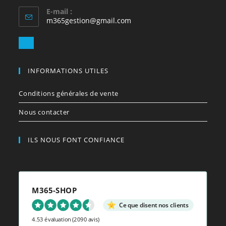
E-mail :
S’ouvre
m365gestion@gmail.com
dans
votre
S’ouvre
application
dans
votre
INFORMATIONS UTILES
application
Conditions générales de vente
Nous contacter
ILS NOUS FONT CONFIANCE
M365-SHOP
Ce que disent nos clients
4.53 évaluation
(2090 avis)